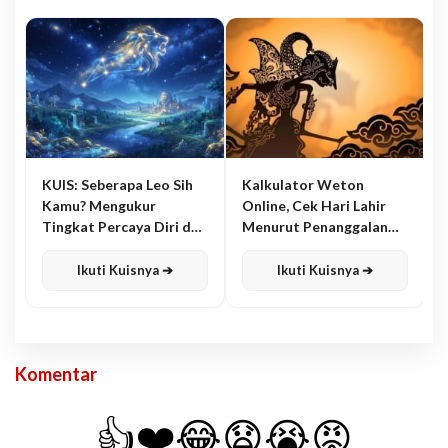
KUIS: Seberapa Leo Sih
Kalkulator Weton
Kamu? Mengukur
Online, Cek Hari Lahir
Tingkat Percaya Diri dan
Menurut Penanggalan
Karisma
Jawa
Ikuti Kuisnya ➔
Ikuti Kuisnya ➔
Komentar
👍
❤️
😂
😧
😭
😡