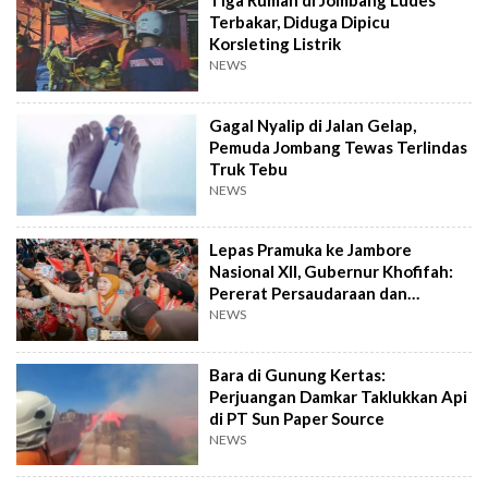
Tiga Rumah di Jombang Ludes
Terbakar, Diduga Dipicu
Korsleting Listrik
NEWS
Gagal Nyalip di Jalan Gelap,
Pemuda Jombang Tewas Terlindas
Truk Tebu
NEWS
Lepas Pramuka ke Jambore
Nasional XII, Gubernur Khofifah:
Pererat Persaudaraan dan
Semangat Nasional
NEWS
Bara di Gunung Kertas:
Perjuangan Damkar Taklukkan Api
di PT Sun Paper Source
NEWS