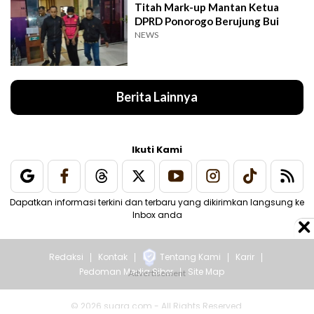
Titah Mark-up Mantan Ketua
DPRD Ponorogo Berujung Bui
NEWS
Berita Lainnya
Ikuti Kami
Dapatkan informasi terkini dan terbaru yang dikirimkan langsung ke
Inbox anda
Redaksi
Kontak
Tentang Kami
Karir
Pedoman Media Siber
Site Map
© 2026 suara.com - All Rights Reserved.