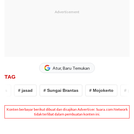
Atur, Baru Temukan
TAG
s
# jasad
# Sungai Brantas
# Mojokerto
# pene