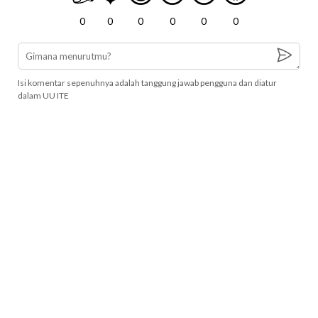
0
0
0
0
0
0
Isi komentar sepenuhnya adalah tanggung jawab pengguna dan diatur
dalam UU ITE