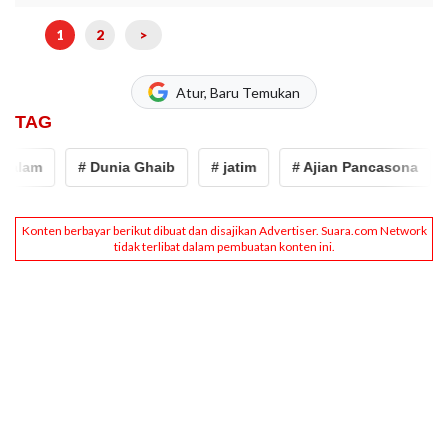
1
2
>
Atur, Baru Temukan
TAG
alam
# Dunia Ghaib
# jatim
# Ajian Pancasona
#