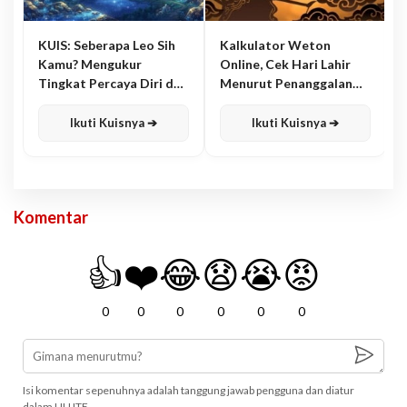
KUIS: Seberapa Leo Sih
Kalkulator Weton
Kamu? Mengukur
Online, Cek Hari Lahir
Tingkat Percaya Diri dan
Menurut Penanggalan
Karisma
Jawa
Ikuti Kuisnya ➔
Ikuti Kuisnya ➔
Komentar
👍
❤️
😂
😧
😭
😡
0
0
0
0
0
0
Isi komentar sepenuhnya adalah tanggung jawab pengguna dan diatur
dalam UU ITE