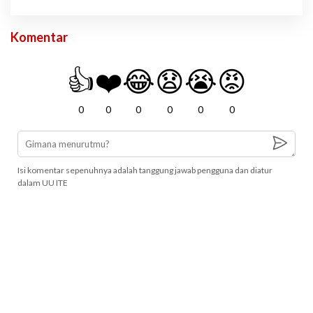
Komentar
👍
❤️
😂
😧
😭
😡
0
0
0
0
0
0
Isi komentar sepenuhnya adalah tanggung jawab pengguna dan diatur
dalam UU ITE