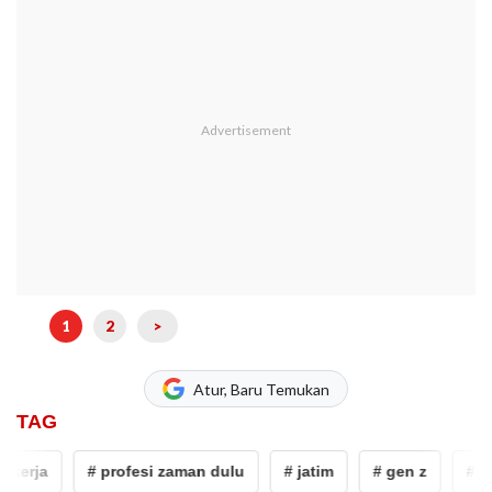
1
2
>
Atur, Baru Temukan
TAG
erja
# profesi zaman dulu
# jatim
# gen z
# Gen 