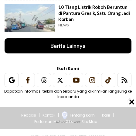
10 Tiang Listrik Roboh Beruntun
di Pantura Gresik, Satu Orang Jadi
Korban
NEWS
Berita Lainnya
Ikuti Kami
Dapatkan informasi terkini dan terbaru yang dikirimkan langsung ke
Inbox anda
Redaksi
Kontak
Tentang Kami
Karir
Pedoman Media Siber
Site Map