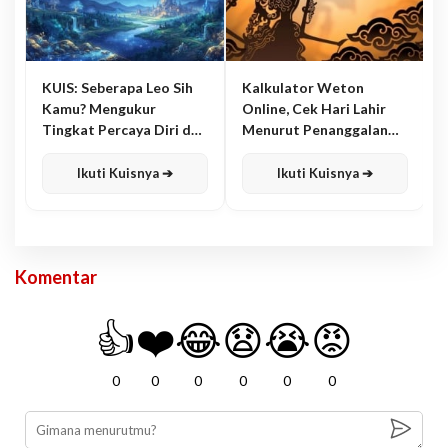
KUIS: Seberapa Leo Sih
Kalkulator Weton
Kamu? Mengukur
Online, Cek Hari Lahir
Tingkat Percaya Diri dan
Menurut Penanggalan
Karisma
Jawa
Ikuti Kuisnya ➔
Ikuti Kuisnya ➔
Komentar
👍
❤️
😂
😧
😭
😡
0
0
0
0
0
0