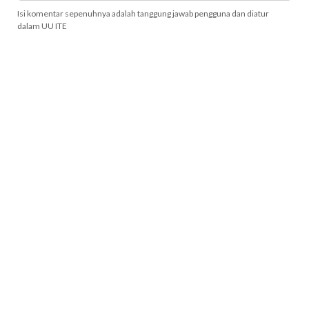
Isi komentar sepenuhnya adalah tanggung jawab pengguna dan diatur
dalam UU ITE