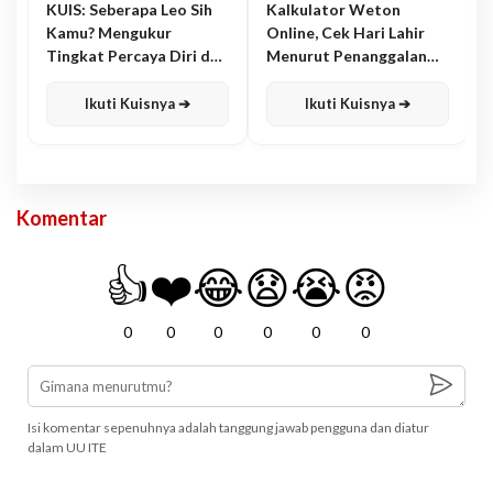
KUIS: Seberapa Leo Sih
Kalkulator Weton
Kamu? Mengukur
Online, Cek Hari Lahir
Tingkat Percaya Diri dan
Menurut Penanggalan
Karisma
Jawa
Ikuti Kuisnya ➔
Ikuti Kuisnya ➔
Komentar
👍
❤️
😂
😧
😭
😡
0
0
0
0
0
0
Isi komentar sepenuhnya adalah tanggung jawab pengguna dan diatur
dalam UU ITE