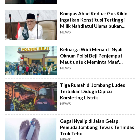
Kompas Abad Kedua: Gus Kikin
Ingatkan Konstitusi Tertinggi
Milik Nahdlatul Ulama bukan
AD/ART
NEWS
Keluarga Widi Menanti Nyali
Oknum Polisi Beji Penjemput
Maut untuk Meminta Maaf
Langsung
NEWS
Tiga Rumah di Jombang Ludes
Terbakar, Diduga Dipicu
Korsleting Listrik
NEWS
Gagal Nyalip di Jalan Gelap,
Pemuda Jombang Tewas Terlindas
Truk Tebu
NEWS