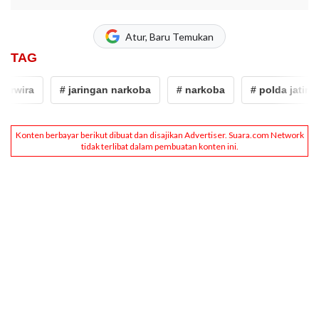
Atur, Baru Temukan
TAG
wira
# jaringan narkoba
# narkoba
# polda jatim