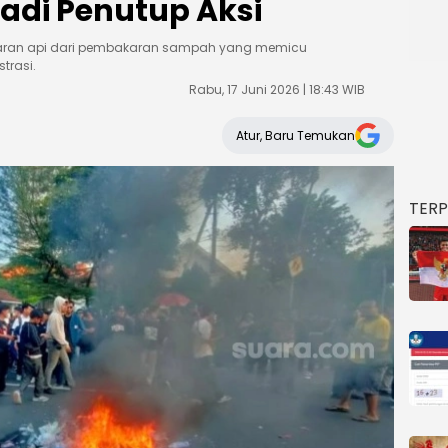
adi Penutup Aksi
obaran api dari pembakaran sampah yang memicu
trasi.
Rabu, 17 Juni 2026 | 18:43 WIB
Atur, Baru Temukan
TER