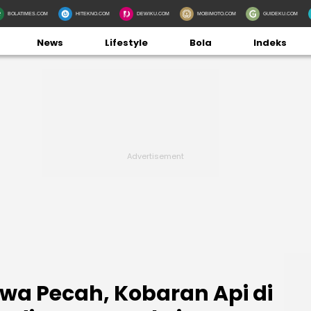
BOLATIMES.COM
HITEKNO.COM
DEWIKU.COM
MOBIMOTO.COM
GUIDEKU.COM
News
Lifestyle
Bola
Indeks
wa Pecah, Kobaran Api di