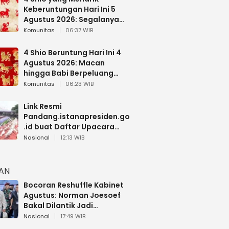
Keberuntungan Hari Ini 5
Agustus 2026: Segalanya
Berjalan Lancar
Komunitas
06:37 WIB
4 Shio Beruntung Hari Ini 4
Agustus 2026: Macan
hingga Babi Berpeluang
Dapat Kabar Baik
Komunitas
06:23 WIB
Link Resmi
Pandang.istanapresiden.go
.id buat Daftar Upacara
Bendera HUT RI di Istana
Nasional
12:13 WIB
Negara
HAN
Bocoran Reshuffle Kabinet
Agustus: Norman Joesoef
Bakal Dilantik Jadi
Wamenhan RI
Nasional
17:49 WIB