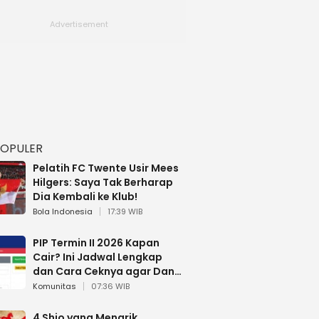
POPULER
Pelatih FC Twente Usir Mees
Hilgers: Saya Tak Berharap
Dia Kembali ke Klub!
Bola Indonesia
17:39 WIB
PIP Termin II 2026 Kapan
Cair? Ini Jadwal Lengkap
dan Cara Ceknya agar Dana
Tidak Hangus!
Komunitas
07:36 WIB
4 Shio yang Menarik