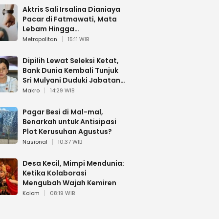
Aktris Sali Irsalina Dianiaya
Pacar di Fatmawati, Mata
Lebam Hingga
Diselamatkan Polantas
Metropolitan
15:11 WIB
Dipilih Lewat Seleksi Ketat,
Bank Dunia Kembali Tunjuk
Sri Mulyani Duduki Jabatan
Strategis
Makro
14:29 WIB
Pagar Besi di Mal-mal,
Benarkah untuk Antisipasi
Plot Kerusuhan Agustus?
Nasional
10:37 WIB
Desa Kecil, Mimpi Mendunia:
Ketika Kolaborasi
Mengubah Wajah Kemiren
Kolom
08:19 WIB