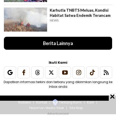
Karhutla TNBTS Meluas, Kondisi
Habitat Satwa Endemik Terancam
NEWS
Berita Lainnya
Ikuti Kami
Dapatkan informasi terkini dan terbaru yang dikirimkan langsung ke
Inbox anda
Redaksi
Kontak
Tentang Kami
Karir
Pedoman Media Siber
Site Map