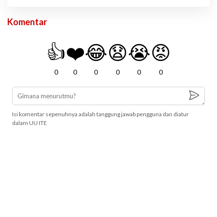
Komentar
👍
❤️
😂
😧
😭
😡
0
0
0
0
0
0
Isi komentar sepenuhnya adalah tanggung jawab pengguna dan diatur
dalam UU ITE