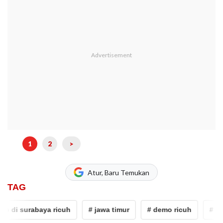
1
2
>
Atur, Baru Temukan
TAG
 di surabaya ricuh
# jawa timur
# demo ricuh
# sur