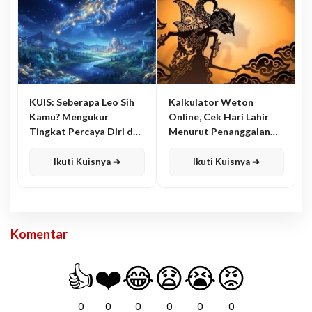
KUIS: Seberapa Leo Sih
Kalkulator Weton
Kamu? Mengukur
Online, Cek Hari Lahir
Tingkat Percaya Diri dan
Menurut Penanggalan
Karisma
Jawa
Ikuti Kuisnya ➔
Ikuti Kuisnya ➔
Komentar
👍
❤️
😂
😧
😭
😡
0
0
0
0
0
0