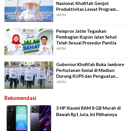
Nasional, Khofifah Genjot
Produktivitas Lewat Program
Bongkar Ratoon
JATIM
Pemprov Jatim Tegaskan
Pembagian Kupon Jalan Sehat
Telah Sesuai Prosedur Panitia
JATIM
Gubernur Khofifah Buka Jambore
Perhutanan Sosial di Madiun:
Dorong KUPS dan Penguatan
Agroforestri
JATIM
Rekomendasi
3 HP Xiaomi RAM 8 GB Murah di
Bawah Rp1 Juta, Ini Pilihannya