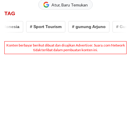
Atur, Baru Temukan
TAG
esia
# Sport Tourism
# gunung Arjuno
# Gunung Arj