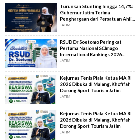
Turunkan Stunting hingga 14,7%:
Gubernur Jatim Terima
Penghargaan dari Persatuan Ahli
Gizi Indonesia
JATIM
RSUD Dr Soetomo Peringkat
Pertama Nasional SCImago
International Rankings 2026
Sektor Kesehatan
JATIM
Kejurnas Tenis Piala Ketua MA RI
2026 Dibuka di Malang, Khofifah
Dorong Sport Tourism Jatim
JATIM
Kejurnas Tenis Piala Ketua MA RI
2026 Dibuka di Malang, Khofifah
Dorong Sport Tourism Jatim
JATIM