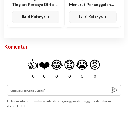
Tingkat Percaya Diri dan
Menurut Penanggalan
Karisma
Jawa
Ikuti Kuisnya ➔
Ikuti Kuisnya ➔
Komentar
👍
❤️
😂
😧
😭
😡
0
0
0
0
0
0
Isi komentar sepenuhnya adalah tanggung jawab pengguna dan diatur
dalam UU ITE